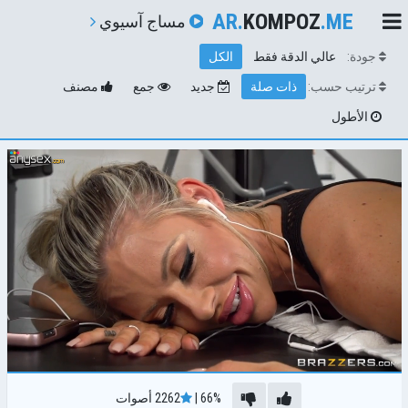
AR.
KOMPOZ
.ME
مساج آسيوي
جودة:
عالي الدقة فقط
الكل
ترتيب حسب:
ذات صلة
جديد
جمع
مصنف
الأطول
66%
|
2262
أصوات