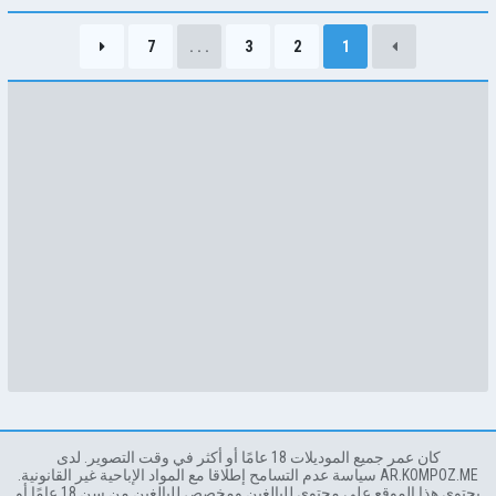
7
. . .
3
2
1
كان عمر جميع الموديلات 18 عامًا أو أكثر في وقت التصوير. لدى
AR.KOMPOZ.ME سياسة عدم التسامح إطلاقا مع المواد الإباحية غير القانونية.
يحتوي هذا الموقع على محتوى للبالغين ومخصص للبالغين من سن 18 عامًا أو