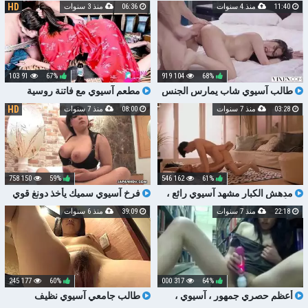
HD
11:40
منذ 4 سنوات
06:36
منذ 3 سنوات
91 103
67%
104 919
68%
طالب آسيوي شاب يمارس الجنس
مطعم آسيوي مع فاتنة روسية
مع الجار
HD
03:28
منذ 7 سنوات
08:00
منذ 7 سنوات
150 758
59%
162 546
61%
مدهش الكبار مشهد آسيوي رائع ،
فرخ آسيوي سميك يأخذ دونغ قوي
إنه لأمر مدهش
في سمورها
22:18
منذ 7 سنوات
39:09
منذ 6 سنوات
177 245
60%
317 000
64%
أعظم حصري جمهور ، آسيوي ،
طالب جامعي آسيوي نظيف
نسخة مشهد لألعاب الأطفال