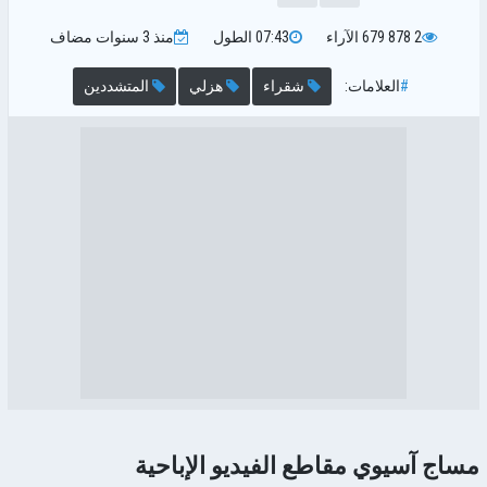
2 878 679
الآراء
07:43
الطول
منذ 3 سنوات
مضاف
#
العلامات:
شقراء
هزلي
المتشددين
مساج آسيوي مقاطع الفيديو الإباحية