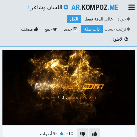
AR.
KOMPOZ
.ME
اللسان وشاعر
جودة:
عالي الدقة فقط
الكل
ترتيب حسب:
ذات صلة
جديد
جمع
مصنف
الأطول
61%
|
960
أصوات