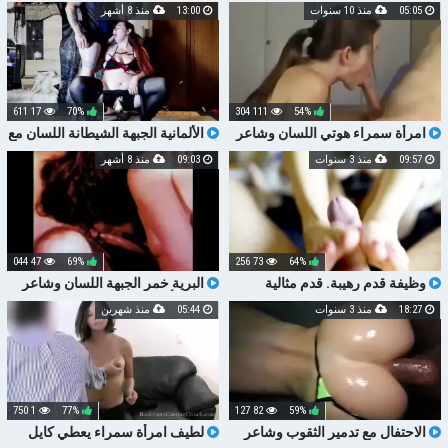
HANDJOB وشاعر ضخم
وشاعر الوجه
05:05
منذ 10 سنوات
13:00
منذ 8 أشهر
17 611
70%
111 304
54%
امرأة سمراء هوتي اللسان وشاعر
الألمانية الجبهة الشيطانة اللسان مع
آلة سخيف وشاعر الوجه
09:57
منذ 3 سنوات
09:03
منذ 8 أشهر
47 044
69%
73 256
64%
وظيفة قدم رهيبة. قدم مثالية
البرية خمر الجبهة اللسان وشاعر
وشاعر ضخم. صنم TOEJOB
المليون أسلوب هزلي اللعين
18:27
منذ 3 سنوات
05:44
منذ شهرين
1 750
77%
82 127
59%
الاحتفال مع تدمير الثقوب وشاعر
لطيف امرأة سمراء يعطي كايل
هائل
اللسان وشاعر المليون