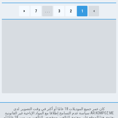
ملوك الواقع
7
. . .
3
2
1
كان عمر جميع الموديلات 18 عامًا أو أكثر في وقت التصوير. لدى
AR.KOMPOZ.ME سياسة عدم التسامح إطلاقا مع المواد الإباحية غير القانونية.
يحتوي هذا الموقع على محتوى للبالغين ومخصص للبالغين من سن 18 عامًا أو