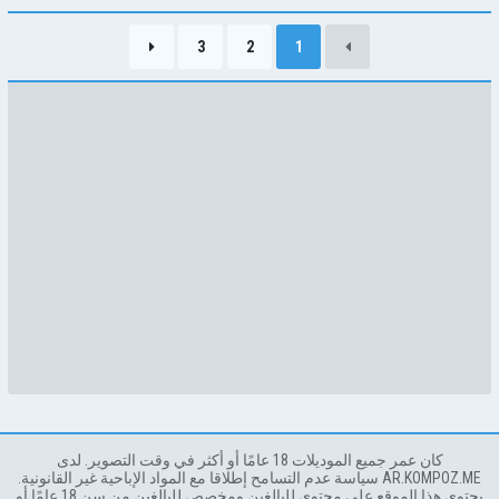
3
2
1
كان عمر جميع الموديلات 18 عامًا أو أكثر في وقت التصوير. لدى
AR.KOMPOZ.ME سياسة عدم التسامح إطلاقا مع المواد الإباحية غير القانونية.
يحتوي هذا الموقع على محتوى للبالغين ومخصص للبالغين من سن 18 عامًا أو