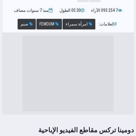
7 254 093
الآراء
05:30
الطول
منذ 7 سنوات
مضاف
#
العلامات:
امرأة سمراء
FEMDOM
صنم
دومينا تركس مقاطع الفيديو الإباحية