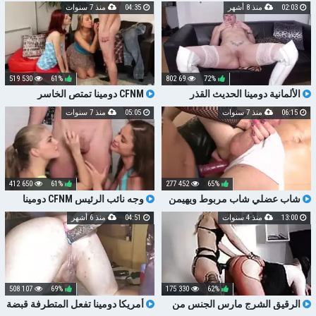
02:03
منذ 8 أشهر
04:35
منذ 7 سنوات
530 519
61%
69 802
72%
الألمانية دومينا الحديث القذر
CFNM دومينا تمتص الخاسر
يضرطن صنم عن قرب HD
06:15
منذ 7 سنوات
05:05
منذ 7 سنوات
650 412
61%
452 277
65%
شاب عضلي شاب مربوط ويهيمن
وجه نائب الرئيس CFNM دومينا
عليه دومينا شقراء الساخنة
13:00
منذ 4 سنوات
04:51
منذ 6 أشهر
107 508
69%
330 175
62%
الرقيق الشرج مارس الجنس من
أمريكا دومينا تفعل المتطرفة قبضة
قبل الفرنسية وشم دومينا فيندز تا
اللعنة الحمار خطيئة للعبد PT2 HD