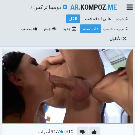
AR.
KOMPOZ
.ME
دومينا تركس
جودة:
عالي الدقة فقط
الكل
ترتيب حسب:
ذات صلة
جديد
جمع
مصنف
الأطول
61%
|
9477
أصوات