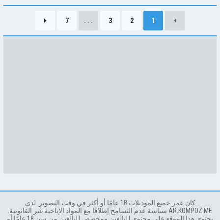
سنا
7
. . .
3
2
1
كان عمر جميع الموديلات 18 عامًا أو أكثر في وقت التصوير. لدى
AR.KOMPOZ.ME سياسة عدم التسامح إطلاقا مع المواد الإباحية غير القانونية.
يحتوي هذا الموقع على محتوى للبالغين ومخصص للبالغين من سن 18 عامًا أو