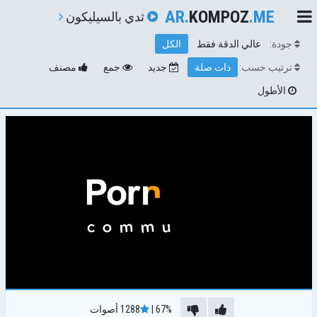
AR.
KOMPOZ
.ME
ثدي بالسيليكون
جودة:
عالي الدقة فقط
الكل
ترتيب حسب:
ذات صلة
جديد
جمع
مصنف
الأطول
67%
|
1288
أصوات