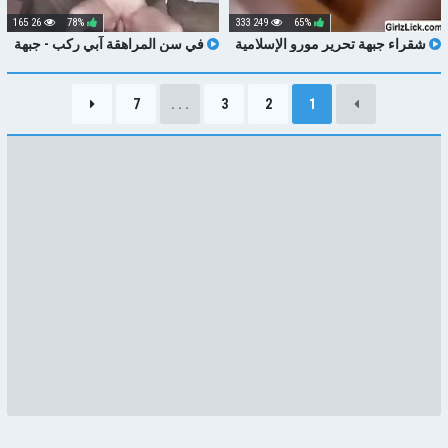
26 165
78%
249 333
65%
شقراء جبهة تحرير مورو الإسلامية
في سن المراهقة آبي ركب - جبهة
البكر حافة كس TRIBBING مع ابنة في
تحرير مورو الإسلامية جبهة تحرير
سن المراهقة
مورو الإسلامية أخذ الديك في بلدها
الحمار و كس الشرج ناضجة الأمريكية
7
. . .
3
2
1