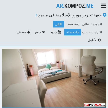
AR.
KOMPOZ
.ME
جبهة تحرير مورو الإسلامية في منفرد
جودة:
عالي الدقة فقط
الكل
ترتيب حسب:
ذات صلة
جديد
جمع
مصنف
الأطول