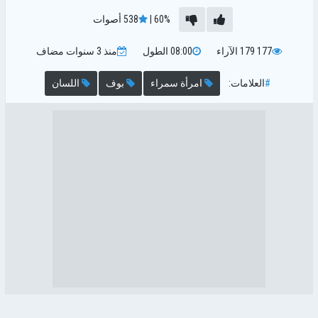
60%
|
538
أصوات
177 179
الآراء
08:00
الطول
منذ 3 سنوات
مضاف
#
العلامات:
امرأة سمراء
بوف
اللسان