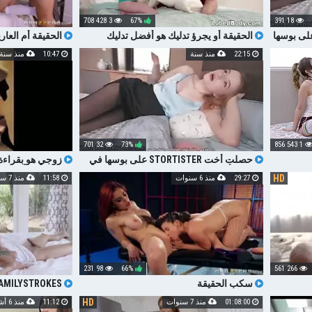
3 428 708
67%
18 391
لى بوسها
الحقيقة أو يجرؤ تدليك هو أفضل تدليك
الحقيقة أم العاري
22:15
منذ سنة
10:47
منذ سنة
32 701
73%
1 543 856
حصلت أخت STORTISTER على بوسها في
زوجي هو بقراءة
الحقيقة أو لعبة DARE
من العمل ليأتي ولعب الح
HD
29:27
منذ 6 سنوات
11:58
منذ 7 سنوات
98 231
66%
266 561
سكب الحقيقة
خطوات
HD
01:08:00
منذ 7 سنوات
11:12
منذ 6 أشهر