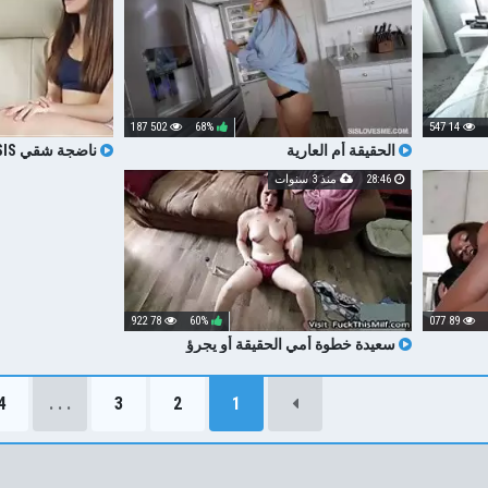
502 187
68%
14 547
الحقيقة أم العارية
اللسان جبهة تحرير
28:46
منذ 3 سنوات
المليون الشرج
78 922
60%
89 077
سعيدة خطوة أمي الحقيقة أو يجرؤ
4
. . .
3
2
1