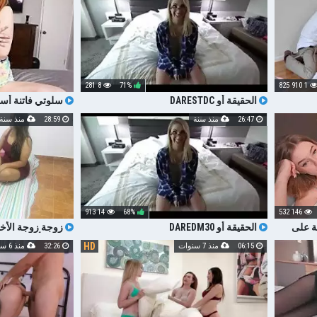
8 281
71%
1 910 825
الحقيقة أو DARESTDC
سلوتي فاتنة أسي
يجرؤ مع STEPBRO
26:47
منذ سنة
28:59
منذ سنة
14 913
68%
146 532
ة على
الحقيقة أو DAREDM30
زوجة زوجة الأخ
ة
الحقيقة أو يجرؤ
HD
06:15
منذ 7 سنوات
32:26
منذ 6 سنوات