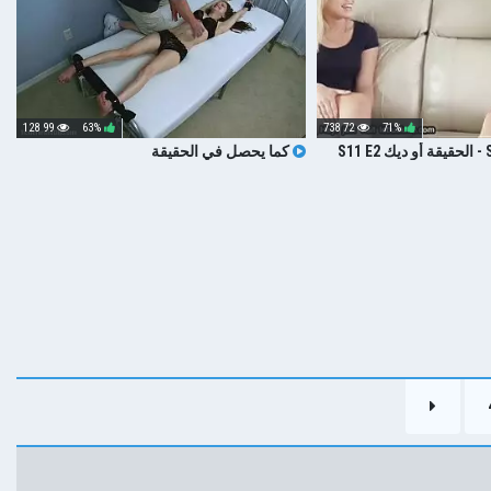
99 128
63%
72 738
71%
ناضجة شقي SIS - الحقيقة أو ديك S11 E2
كما يحصل في الحقيقة
 مورو الإسلامية شاعر