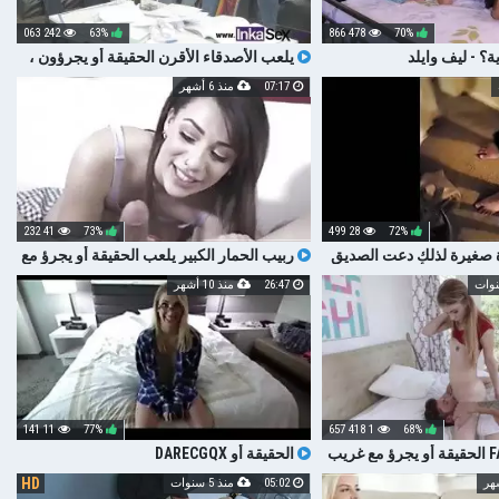
242 063
63%
478 866
70%
ة؟ - ليف وايلد
يلعب الأصدقاء الأقرن الحقيقة أو يجرؤون ،
مع نهاية غير متوقعة
07:17
منذ 6 أشهر
41 232
73%
28 499
72%
 صغيرة لذلك دعت الصديق
ربيب الحمار الكبير يلعب الحقيقة أو يجرؤ مع
قيقة أو DAREANVPE
جبهة مورو ناضجة جديدة اللسان كبير الثدي
26:47
منذ 10 أشهر
11 141
77%
1 418 657
68%
FAMILYSTROKES الحقيقة أو يجرؤ مع غريب
الحقيقة أو DARECGQX
HD
05:02
منذ 5 سنوات