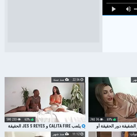
22:56
منذ سنة
233 580
63%
74 740
69%
لشقيقة دور الحقيقة أو
يلعب CALITA FIRE و JES S REYES الحقيقة
قيق ولم تتوقع مثل هذا
أو يجرؤون على الأكل جيدًا
11:12
منذ شهر