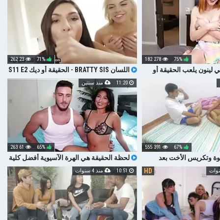
23 262
71%
278 182
75%
 لينون يلعب الحقيقة أو
اللسان BRATTY SIS - الحقيقة أو ديك S11 E2
المؤخرة الكبيرة كبير الثدي CREAMPIE
11:20
منذ سنتين
61 263
65%
391 555
67%
وة وتكريس الأخت بعد
لحظة الحقيقة هي الهرة الآسيوية أفضل كلية
SEX0ZRRRY0
HD
10:51
منذ 4 سنوات