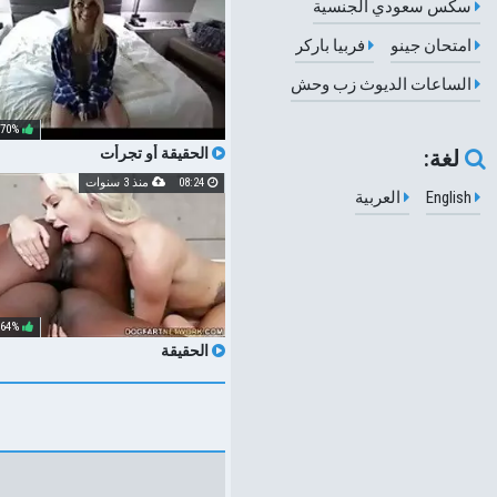
سكس سعودي الجنسية
امتحان جينو
فربيا باركر
الساعات الديوث زب وحش
70%
الحقيقة أو تجرأت
لغة:
08:24
منذ 3 سنوات
English
العربية
64%
الحقيقة