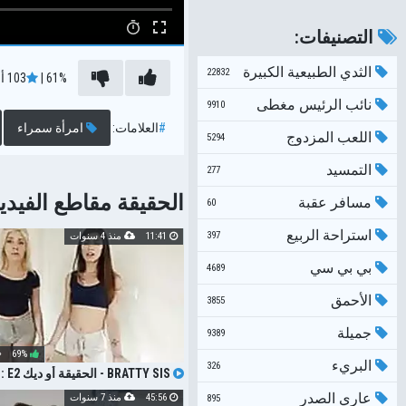
التصنيفات:
الثدي الطبيعية الكبيرة
22832
61%
|
103
أ
نائب الرئيس مغطى
9910
#
العلامات:
امرأة سمراء
اللعب المزدوج
5294
التمسيد
277
الحقيقة مقاطع الفيديو
مسافر عقبة
60
استراحة الربيع
397
11:41
منذ 4 سنوات
بي بي سي
4689
الأحمق
3855
جميلة
9389
69%
البريء
326
BRATTY SIS - الحقيقة أو ديك S11: E2
عاري الصدر
45:56
منذ 7 سنوات
895