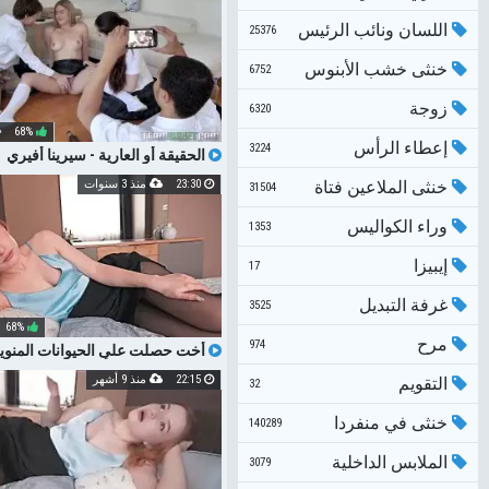
اللسان ونائب الرئيس
25376
خنثى خشب الأبنوس
6752
زوجة
6320
68%
إعطاء الرأس
3224
الحقيقة أو العارية - سيرينا أفيري
خنثى الملاعين فتاة
23:30
منذ 3 سنوات
31504
وراء الكواليس
1353
إيبيزا
17
غرفة التبديل
3525
68%
مرح
974
أخت حصلت على الحيوانات المنوي
بوسها في الحقيقة أو يجرؤ على اللعب
22:15
منذ 9 أشهر
التقويم
32
خنثى في منفردا
140289
الملابس الداخلية
3079