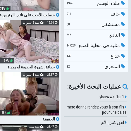
طلاء الجسم
1974
74%
جاف
211
حصلت الأخت على نائب الرئيس ع
في الحقيقة أو تجرؤ على GAMERUUIXB
19:34
منذ 6 سنوات
مستشفى
58
النادي
348
مثليه في محلية الصنع
147269
خداع
139
59%
المتعري
92
حقائق شهوة الحقيقة أو يجرؤ
25:57
منذ 4 سنوات
عمليات البحث الأخيرة:
1 ybaiwwkl 1ui
mere donne rendez vous à son fils
pour une baise
65%
الحقيقة
لعق كس الأم
26:47
منذ سنة