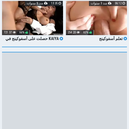
06:12
منذ 3 سنوات
13:35
منذ 3 سنوات
37 721
66%
20 254
65%
تعلم أسفوكينج
KAIYA حصلت على أسفوكينج في
الملابس الداخلية