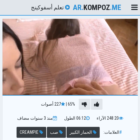
AR.
KOMPOZ
.ME
تعلم أسفوكينج
65%
|
227
أصوات
20 248
الآراء
06:12
الطول
منذ 3 سنوات
مضاف
#
العلامات:
الحمار الكبير
صب
CREAMPIE