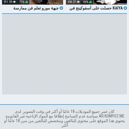
39 911
71%
37 696
66%
KAIYA حصلت على أسفوكينج في
جبهة مورو تعلم فن ممارسة
الملابس الداخلية
الجنس السحاقي
كان عمر جميع الموديلات 18 عامًا أو أكثر في وقت التصوير. لدى
AR.KOMPOZ.ME سياسة عدم التسامح إطلاقا مع المواد الإباحية غير القانونية.
يحتوي هذا الموقع على محتوى للبالغين ومخصص للبالغين من سن 18 عامًا أو
أكثر.