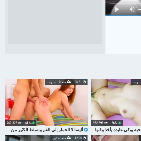
04:51
منذ 10 سنوات
326 760
61%
596 952
66%
بة يوكي عايدة يأخذ وقتها
أليسا لا الحمار إلى الفم وتسلط الكثير من
من الصعب ديك حتى يختار
نائب الرئيس
12:00
منذ سنتين