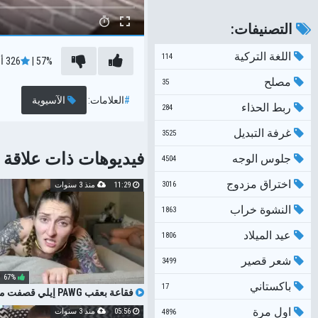
التصنيفات:
اللغة التركية
114
57%
|
326
أ
مصلح
35
#
العلامات:
الآسيوية
ربط الحذاء
284
غرفة التبديل
3525
فيديوهات ذات علاقة
جلوس الوجه
4504
اختراق مزدوج
3016
11:29
منذ 3 سنوات
النشوة خراب
1863
عيد الميلاد
1806
شعر قصير
3499
67%
باكستاني
17
فقاعة بعقب PAWG إيلي قص
نائب الرئيس في الفم حامل LEXXI شهوة
اول مرة
05:56
منذ 3 سنوات
4896