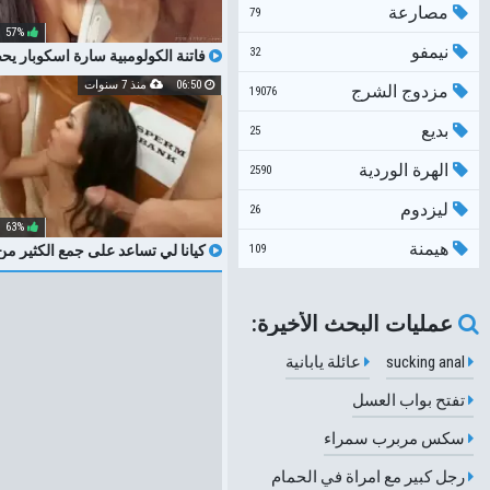
مصارعة
79
57%
نيمفو
32
فاتنة الكولومبية سارة اسكوبار ي
جرعة من نائب الرئيس بعد ركوب الد
06:50
منذ 7 سنوات
مزدوج الشرج
19076
بديع
25
الهرة الوردية
2590
ليزدوم
26
63%
هيمنة
109
كيانا لي تساعد على جمع الكثير من
الرئيس في البنك نائب الرئيس
عمليات البحث الأخيرة:
sucking anal
عائلة يابانية
تفتح بواب العسل
سكس مربرب سمراء
رجل كبير مع امراة في الحمام