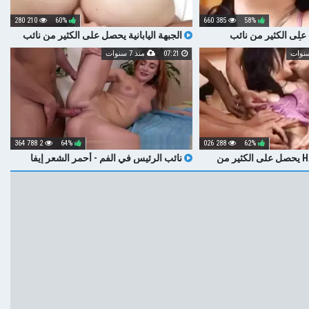
210 280
60%
385 660
58%
حصل على الكثير من نائب
الجبهة اليابانية يحصل على الكثير من نائب
د أن استغل
الرئيس على وجهه
07:21
منذ 7 سنوات
2 788 364
64%
288 026
62%
ميغومي HARUKA يحصل على الكثير من
نائب الرئيس في الفم - أحمر الشعر إيفا
فم
بيرغر يحصل على الفم بعد الشرج