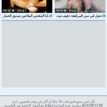
361 246
62%
93 764
61%
نحيل في سن المراهقة حليف تيت
بابا الملتحي الملاعين صديق الحمار
مستبعد على الديك قبل تذوق نائب
يعيش على CRUISEINGCAMS.COM
الرئيس الخام سناب شات ONLYFANS
التدليك
كان عمر جميع الموديلات 18 عامًا أو أكثر في وقت التصوير. لدى
AR.KOMPOZ.ME سياسة عدم التسامح إطلاقا مع المواد الإباحية غير القانونية.