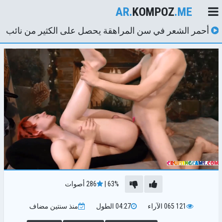
AR.
KOMPOZ
.ME
أحمر الشعر في سن المراهقة يحصل على الكثير من نائب
الرئيس في الحمار يعيش على CRUISEINGCAMS.COM
63%
|
286
أصوات
121 065
الآراء
04:27
الطول
منذ سنتين
مضاف