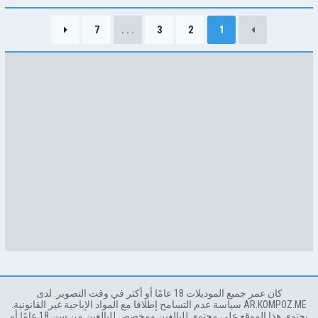
تمارس الجنس مع مريضها
7
. . .
3
2
1
كان عمر جميع الموديلات 18 عامًا أو أكثر في وقت التصوير. لدى
AR.KOMPOZ.ME سياسة عدم التسامح إطلاقا مع المواد الإباحية غير القانونية.
يحتوي هذا الموقع على محتوى للبالغين ومخصص للبالغين من سن 18 عامًا أو