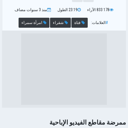
178 833
الآراء
23:19
الطول
منذ 3 سنوات
مضاف
#
العلامات:
فتاة
شقراء
امرأة سمراء
ممرضة مقاطع الفيديو الإباحية