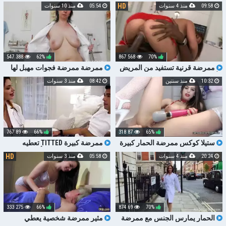
HD
09:58
منذ 4 سنوات
05:54
منذ 10 سنوات
388 547
62%
568 867
70%
ممرضة قرنية تستفيد من المريض
ممرضة ممرضة فجوات مهبل لها
الأسود
10:32
منذ سنتين
08:42
منذ 3 سنوات
89 767
66%
87 318
65%
ستيلا كوكس ممرضة الحمار كبيرة
ممرضة كبيرة TITTED تعطيه
سخيف الحمار والمهبل
الفياجرا عن طريق الخطأ
HD
20:24
منذ 4 سنوات
05:58
منذ 3 سنوات
275 333
66%
69 874
70%
الحمار يمارس الجنس مع ممرضة
مثير ممرضة شخصية يعطي