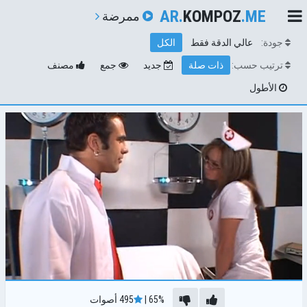
AR.
KOMPOZ
.ME
ممرضة
جودة:
عالي الدقة فقط
الكل
ترتيب حسب:
ذات صلة
جديد
جمع
مصنف
الأطول
65%
|
495
أصوات