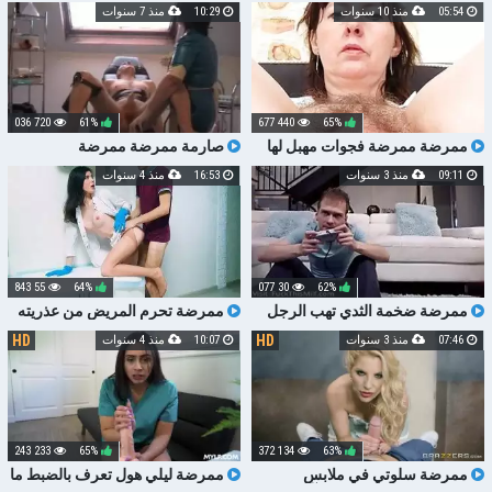
الساخنة
اللسان والملاعين رجل عجوز جدا
05:54
منذ 10 سنوات
10:29
منذ 7 سنوات
720 036
61%
440 677
65%
ممرضة ممرضة فجوات مهبل لها
صارمة ممرضة ممرضة
09:11
منذ 3 سنوات
16:53
منذ 4 سنوات
55 843
64%
30 077
62%
ممرضة ضخمة الثدي تهب الرجل
ممرضة تحرم المريض من عذريته
قبل ركوب ديك
HD
HD
07:46
منذ 3 سنوات
10:07
منذ 4 سنوات
233 243
65%
134 372
63%
ممرضة سلوتي في ملابس
ممرضة ليلي هول تعرف بالضبط ما
وجوارب مثير تمتص حرائق آشلي قبل
تحتاجه