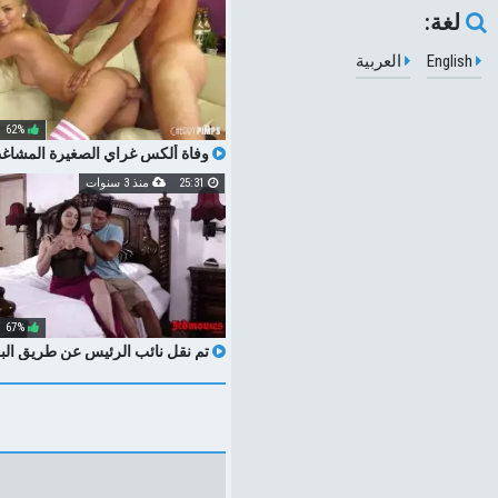
لغة:
English
العربية
62%
وفاة ألكس غراي الصغيرة المشا
شاعر كبير
25:31
منذ 3 سنوات
67%
تم نقل نائب الرئيس عن طريق البلع 3846