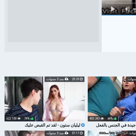
20:33
منذ 3 سنوات
100 622
74%
243 855
64%
 جيدة في الجنس بالفعل
ليليان ستون - لقد تم القبض عليك
07:17
منذ 3 سنوات