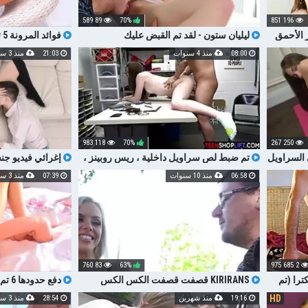
89 589
70%
196 851
 الأحمق
ليليان ستون - لقد تم القبض عليك
فوائد المرونة 5 تم نقلها 602388
08:00
منذ 4 سنوات
21:03
منذ 3 سنوات
118 983
70%
250 267
السراويل
تم ضبط لص سراويل داخلية ، ريس روبينز ،
إغرائي فيديو ج
على يد ضابط شرطة
ساخنة تم نقلها 603254
06:58
منذ 10 سنوات
07:39
منذ 3 سنوات
83 760
63%
2 685 975
را (تم
KIRIRANS قصفت قصفت الكس الكس
دفع حدودها 6 تم نقلها 602359
الرطب
HD
19:16
منذ شهرين
28:54
منذ 3 سنوات