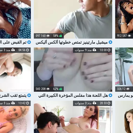
160 097
58%
587 912
ميشيل مارتينيز تمتص خطوتها ألكس أليكس
تم القبض على ال
بعد رؤيتها مع دسار
الإباحية يحصل عل
10:00
منذ 9 سنوات
04:56
منذ 3 سنوات
208 540
62%
12 326
هو يمارس
هل اللعنة هذا مفلس المؤخرة الكبيرة التي
يتمتع ثقب الشرج
ارسة
تم توقيعها جبهة تحرير مورو الإسلامية
من القضيب الصلب 
20:33
منذ 3 سنوات
13:42
منذ 3 سنوات