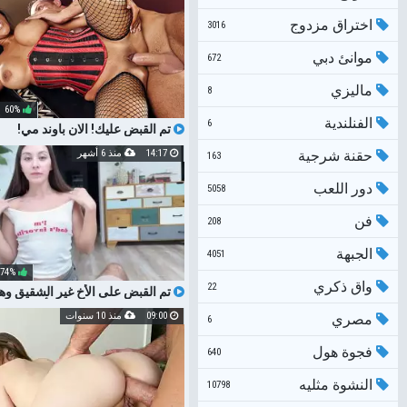
اختراق مزدوج
3016
موانئ دبي
672
ماليزي
8
60%
الفنلندية
6
تم القبض عليك! الان باوند مي!
حقنة شرجية
14:17
منذ 6 أشهر
163
دور اللعب
5058
فن
208
الجبهة
4051
74%
واق ذكري
22
تم القبض على الأخ غير الشقيق و
الجنس - تم إغوائه من قبل أخته لمم
09:00
منذ 10 سنوات
مصري
الجنس مع قضيب كبير
6
فجوة هول
640
النشوة مثليه
10798