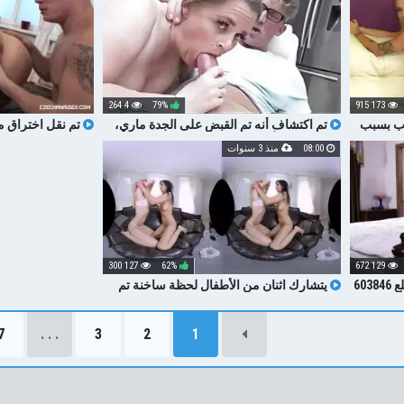
4 264
79%
173 915
غب بسبب
تم اكتشاف أنه تم القبض على الجدة ماري،
تم نقل اختراق مزدوج
وهي زوجة الأب
08:00
منذ 3 سنوات
127 300
62%
129 672
60
يتشارك اثنان من الأطفال لحظة ساخنة تم
تصويرها في VR PORN
7
. . .
3
2
1