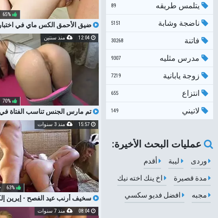
يتلمس طريقه
89
65%
ناضجة وشابة
5151
ضيق الأحمق الكس ماي في اختبار
12:04
منذ سنتين
فاتنة
30268
مدرس مثليه
9307
زوجة يابانية
7219
انتزاع
655
70%
لاتيني
149
تم مارس الجنس تناسب الفتاة في 
اليوغا بعد التدريب
15:57
منذ 3 سنوات
عمليات البحث الأخيرة:
وردى
ليبة
أقدم
مدة قصيرة
اخ ينك اخته نيك
63%
مجبه
افضل فديو سكسي
سخيف أرنب عيد الفصح - إيرين إلكت
إعادة تحميله بدقة عالية)
08:04
منذ 7 سنوات