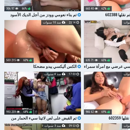
97 306
66%
40 665
62%
تم بناء نعومي وودز من أجل الديك الأسود
23:14
منذ 10 سنوات
215 503
60%
71 635
65%
نسي عرضي مع امرأة سمراء
الكس أليكسي يبدو مضحكا
17:03
منذ 4 سنوات
259 993
68%
62 946
69%
تم القبض على لص لاتينا سيء الحمار من
قبل اثنين من ضباط الأمن
09:53
منذ 3 سنوات