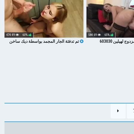
49 474
60%
69 584
65%
 لهيلين 603030
تم تدفئة الجار المجمد بواسطة ديك ساخن