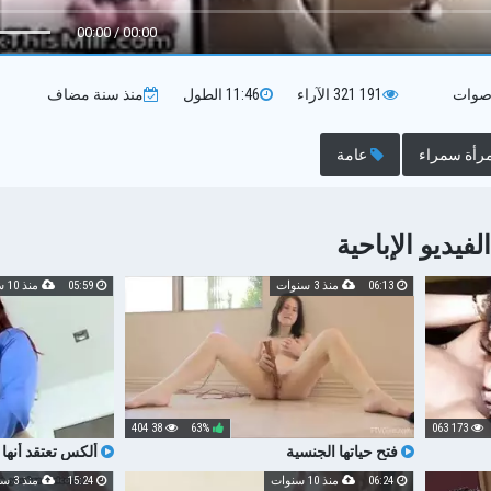
00:00 / 00:00
صوات
191 321
الآراء
11:46
الطول
منذ سنة
مضاف
رأة سمراء
عامة
يديو الإباحية
06:13
منذ 3 سنوات
05:59
منذ 10 سنوات
38 404
63%
173 063
فتح حياتها الجنسية
ألكس تعتقد أنها
ى بي بي
06:24
منذ 10 سنوات
15:24
منذ 3 سنوات