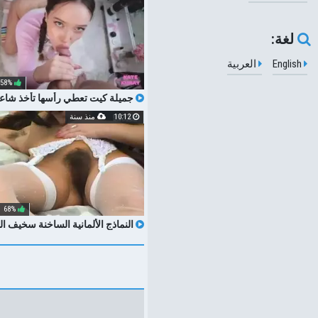
لغة:
English
العربية
58%
جميلة كيت تعطي رأسها تأخذ شاعرً
10:12
منذ سنة
68%
النماذج الألمانية الساخنة سخيف الث
، شاعر شاعر شاعر شاعر مكثف