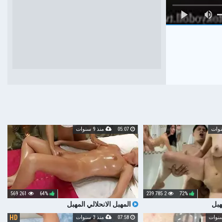
05:07
منذ 9 سنوات
261 569
64%
2 785 239
72%
هبل
المهبل الانحلالي المهبل
HD
07:58
منذ 3 سنوات