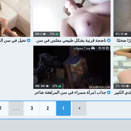
6 896
72%
55 915
ا ضخمًا
ناضجة قرنية بشكل طبيعي مفلس في سن
نحيل في سن الم
المراهقة يحصل على اللعنة جيدة مع الديك
شاعر المليون دش 
05:00
منذ 7 سنوات
CREAMPIE الشرج شاعر المليون
304 884
62%
103 272
دي الكبير
جذاب امرأة سمراء في سن المراهقة شاعر
سخيف GIRLCOMPEER و شاعر المليون
7
. . .
3
2
1