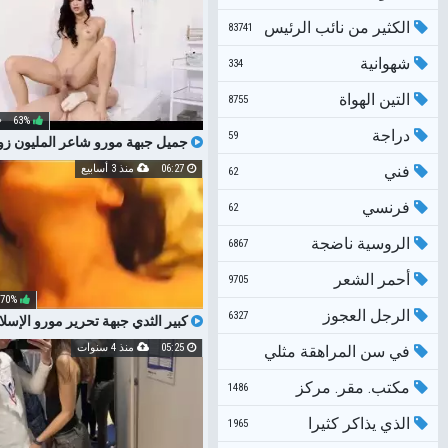
المليون في سن المراهقة
الكثير من نائب الرئيس
83741
شهوانية
334
التين الهواة
8755
63%
دراجة
59
جميل جبهة مورو شاعر المليون زو
شاعر المليون في الفم
فني
06:27
منذ 3 أسابيع
62
فرنسي
62
الروسية ناضجة
6867
أحمر الشعر
9705
70%
الرجل العجوز
6327
كبير الثدي جبهة تحرير مورو الإسل
بي بي سي شاعر تجميع الحركة البطيئ
05:25
منذ 4 سنوات
في سن المراهقة مثلي
الحمار الكبير شاعر المليون
الجنس
مكتب. مقر. مركز
1486
الذي يذاكر كثيرا
188031
1965