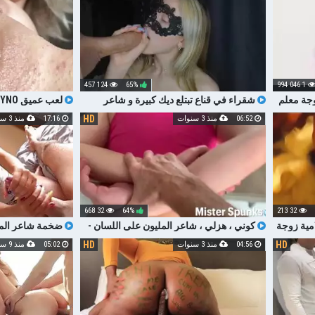
124 457
65%
1 046 994
جة معلم
شقراء في قناع تبتلع ديك كبيرة و شاعر
لعب عميق GYNO في المهبل المهبل سيئة لها
المليون العصير
HD
06:52
منذ 3 سنوات
17:16
منذ 3 سنوات
32 668
64%
32 213
امية زوجة
كوني ، هزلي ، شاعر المليون على اللسان -
ضخمة شاعر المل
ة اللسان
هواة
صديق S كس مع كبير الثدي الطبيعية
HD
HD
04:56
منذ 3 سنوات
05:02
منذ 9 سنوات