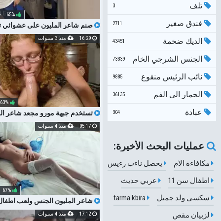
تلف
3
65%
فندق صغير
2711
صنم شاعر المليون على عشوائي 
في العام مول (شاعر كبير)
16:29
منذ 3 سنوات
الديك ضخمة
43451
الجنس الشرجي الخام
73339
نائب الرئيس منقوع
9885
الحمار الى الفم
36135
63%
عبادة
304
تستخدم جبهة مورو مجعد شاعر الملي
من بلسم الشعر
05:17
منذ 4 سنوات
عمليات البحث الأخيرة:
مكافاءة الام
يحصل ناءب رءيس
اطفال سن 11
عربي حديث
67%
سكسي ولد جميل
tarma kbira
شاعر المليون الجنس ولعب اطفال
سن المراهقة مع الثدي الصغيرة السا
لزبيان مقص
17:12
منذ 4 سنوات
DEEPTHROAT