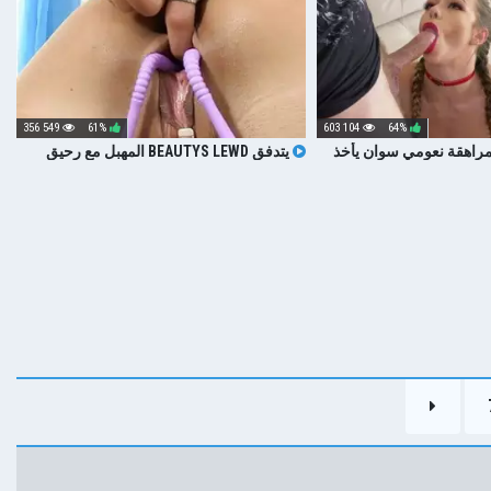
549 356
61%
104 603
64%
راهقة نعومي سوان يأخذ
يتدفق BEAUTYS LEWD المهبل مع رحيق
بعد قصف كس الثقيلة
المهبل