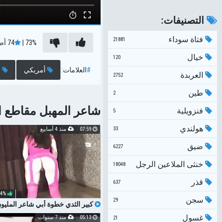
التصنيفات:
فتاة سوداء
21881
73%
|
74
أص
خيال
120
#
العلامات:
أمريكي
ا
العربدة
2752
طين
2
شاعر المهبل مقاطع الف
فنزويلية
5
هولندي
33
07:59
منذ 4 أسابيع
ضيق
6227
خنثى الملاعين الرجل
18048
قذر
637
74%
سجن
29
كبير الثدي خطوة أبي شاعر المليو
جوارب الوردي في سن المراهقة مع ا
غسول
05:13
منذ 7 سنوات
21
الكبير جبهة تحرير مورو الإسلامية شا