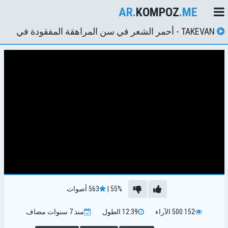
AR.
KOMPOZ
.ME
TAKEVAN - أحمر الشعر في سن المراهقة المفقودة في
الحقول هو قرنية للديك
55%
|
563
أصوات
152 500
الآراء
12:39
الطول
منذ 7 سنوات
مضاف