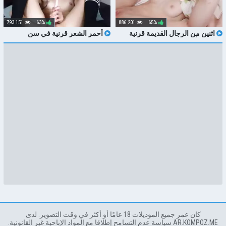
151 793
63%
201 886
65%
اثنين من الرجال القديمة قرنية
أحمر الشعر قرنية في سن
الملاعين أحمر الشعر في سن
المراهقة اللعب العميق كس في
المراهقة كس
المنزل
كان عمر جميع الموديلات 18 عامًا أو أكثر في وقت التصوير. لدى
AR.KOMPOZ.ME سياسة عدم التسامح إطلاقا مع المواد الإباحية غير القانونية.