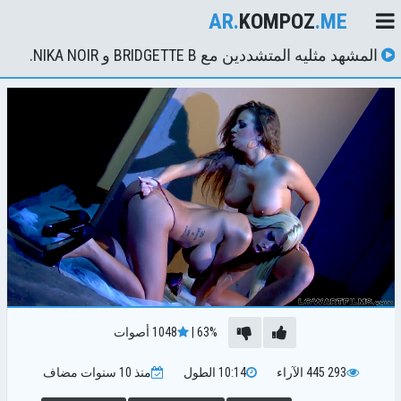
AR.
KOMPOZ
.ME
المشهد مثليه المتشددين مع BRIDGETTE B و NIKA NOIR.
63%
|
1048
أصوات
293 445
الآراء
10:14
الطول
منذ 10 سنوات
مضاف