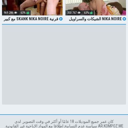
286 969
63%
767 350
63%
NIKA NOIRE الشيكات والسراويل
قرنية SKANK NIKA NOIRE مع كبير
مع الديك
الثدي ركوب الخيل ديك في متجر
المجوهرات
كان عمر جميع الموديلات 18 عامًا أو أكثر في وقت التصوير. لدى
AR.KOMPOZ.ME سياسة عدم التسامح إطلاقا مع المواد الإباحية غير القانونية.