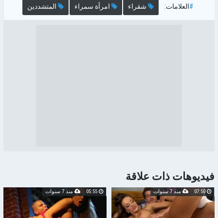
#
العلامات:
شقراء
امرأة سمراء
المتشددين
فيديوهات ذات علاقة
07:50
منذ 7 سنوات
05:55
منذ 7 سنوات