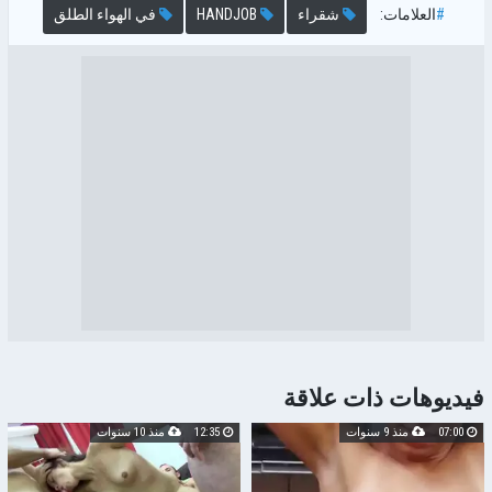
#
العلامات:
شقراء
HANDJOB
في الهواء الطلق
فيديوهات ذات علاقة
07:00
منذ 9 سنوات
12:35
منذ 10 سنوات