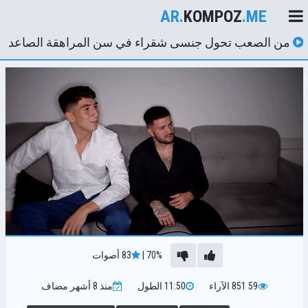
AR.
KOMPOZ
.ME
من الصعب تحول جنسى شقراء في سن المراهقة الصاعد
يريد تجربة ثلاثة الديوك في وقت واحد. شرجي, موانئ دبي,
SQUIRTOFOSWV
70%
|
83
أصوات
59 851
الآراء
11:50
الطول
منذ 8 أشهر
مضاف