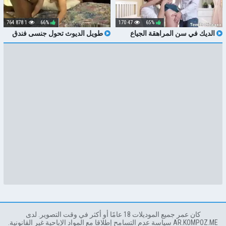
1 878 764
66%
47 170
65%
الديك في سن المراهقة الجياع
طويل الديوث تحول جنسى فندق
كورنيليا كوين لديه كل من الثقوب
اللعنة بي بي سي موانئ دبي
حفر في وقت واحد
كان عمر جميع الموديلات 18 عامًا أو أكثر في وقت التصوير. لدى
AR.KOMPOZ.ME سياسة عدم التسامح إطلاقا مع المواد الإباحية غير القانونية.