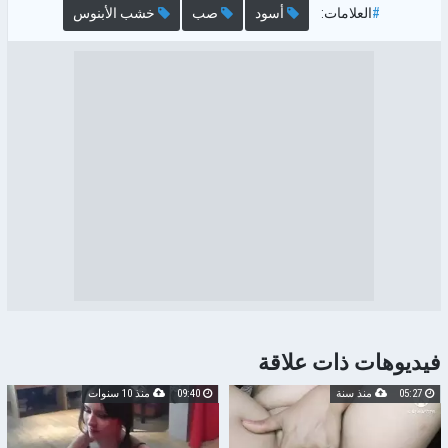
#
العلامات:
أسود
صب
خشب الأبنوس
فيديوهات ذات علاقة
05:27
منذ سنة
09:40
منذ 10 سنوات