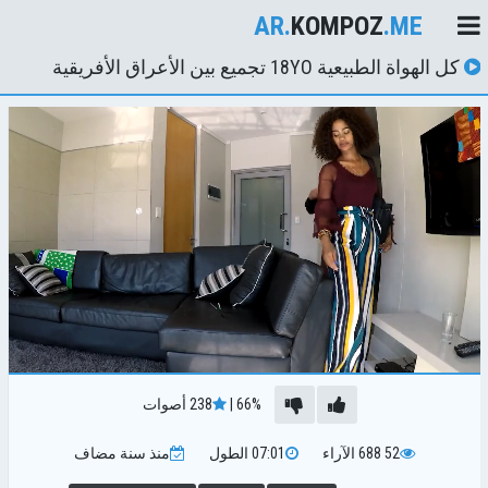
AR.
KOMPOZ
.ME
كل الهواة الطبيعية 18YO تجميع بين الأعراق الأفريقية
66%
|
238
أصوات
52 688
الآراء
07:01
الطول
منذ سنة
مضاف