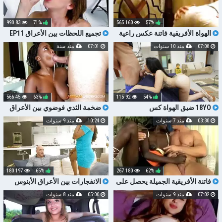
83 990
71%
160 565
57%
الهواة الأفريقية فاتنة عكس راعية
تجميع اللحظات بين الأعراق EP11
البقر سخيف بين الأعراق
07:08
منذ 10 سنوات
07:01
منذ سنة
45 566
63%
92 115
54%
18YO ضيق الهواة كس
ضخمة الثدي فوضوي بين الأعراق
الصب من الشباب وقحة الأفريقية
03:30
منذ 7 سنوات
10:24
منذ 9 سنوات
197 180
65%
180 267
62%
فاتنة الأفريقية الجميلة يحصل على
الانفجارات بين الأعراق الأبنوس
بعض الجنس بين الأعراق المتشددين
الطبيعية بين الأعراق
07:02
منذ 9 سنوات
05:00
منذ 8 سنوات