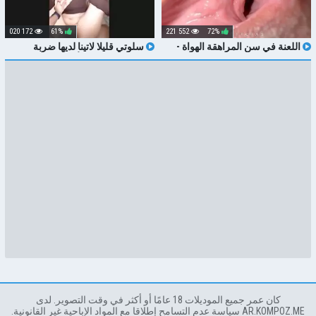
172 020
61%
552 221
72%
اللعنة في سن المراهقة الهواة -
سلوتي قليلا لاتينا لديها ضربة
نرويجي نرويجي 18YO مع حمار
سريعة مع صديقة لأخيها الهواة 18YO
الشعر المشعر لعق في 4K HD
غير الشقيقة DEEPTHROAT
كان عمر جميع الموديلات 18 عامًا أو أكثر في وقت التصوير. لدى
AR.KOMPOZ.ME سياسة عدم التسامح إطلاقا مع المواد الإباحية غير القانونية.