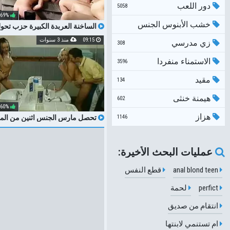
دور اللعب
5058
69%
خشب الأبنوس الجنس
الساخنة العربدة الكبيرة حزب تح
المراهقين
09:15
منذ 3 سنوات
الشرجي
زي مدرسي
308
الاستمناء منفردا
76894
3596
مقيد
134
هيمنة خنثى
602
60%
هزاز
1146
تحصل مارس الجنس اثنين من الم
في الحمام
عمليات البحث الأخيرة:
anal blond teen
قطع النفس
perfict
لحمة
انتقام من صديق
ام تستنمي لابنتها