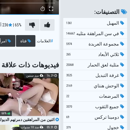
التصنيفات:
المهبل
1361
65%
|
236
أ
في سن المراهقة مثليه
146667
#
العلامات:
فتاة
امرأ
مجموعة العربدة
5974
ثلاثي الأبعاد
265
فيديوهات ذات علاقة
مثلية لعق الحمار
25068
غرفة التبديل
3525
16:29
منذ سنتين
الوحش هنتاي
2169
المرضعات
22
جميع الثقوب
3370
66%
دومينا تركس
69
اثنين من المراهقين دمرتهم الديوك
في العربدة محلية الصنع الحقيقية
خجول
05:31
منذ 10 سنوات
379