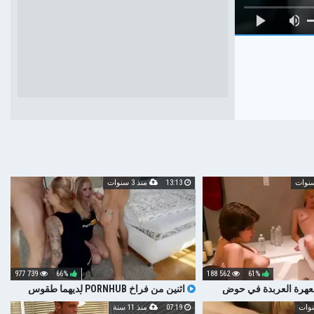
13:13
منذ 3 سنوات
739 977
66%
562 188
61%
العهرة العربدة في حوض
اثنين من فراخ PORNHUB لديهما طقوس
العربدة الحلق العميق تقاسم أزواجهن الجزء 2
07:19
منذ 11 سنة