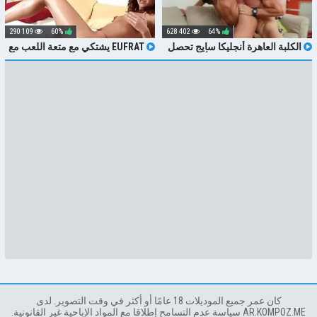
109 290
60%
402 628
64%
الكلبة العاهرة أنجليكا سايج تحصل
EUFRAT يشتكي مع متعة اللعب مع
على بوسها اللذيذ الذي يتم أكله بجشع
لعبة الجنس لها
ثم مارس الجنس من الصعب وضع
جماع الدبر
كان عمر جميع الموديلات 18 عامًا أو أكثر في وقت التصوير. لدى
AR.KOMPOZ.ME سياسة عدم التسامح إطلاقا مع المواد الإباحية غير القانونية.