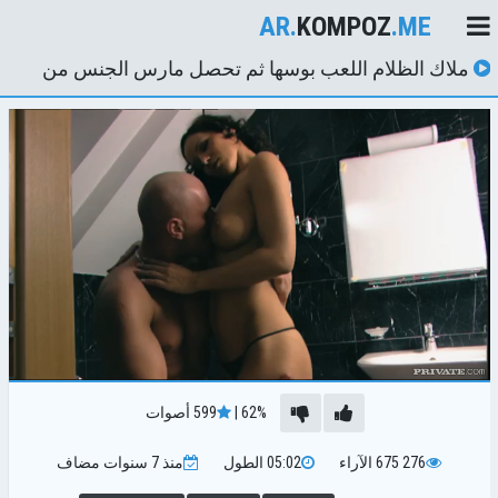
AR.
KOMPOZ
.ME
ملاك الظلام اللعب بوسها ثم تحصل مارس الجنس من
قبل EUFRAT
62%
|
599
أصوات
276 675
الآراء
05:02
الطول
منذ 7 سنوات
مضاف