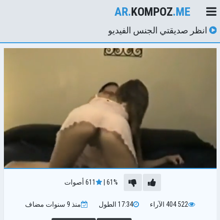
AR.
KOMPOZ
.ME
انظر صديقتي الجنس الفيديو
61%
|
611
أصوات
522 404
الآراء
17:34
الطول
منذ 9 سنوات
مضاف