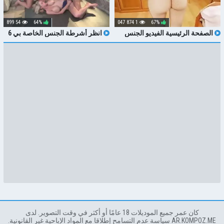
54 899
64%
1 874 047
67%
الصفحة الرئيسية الفيديو الجنس
انظر أشرطة الجنس الخاصة بي 6
ميت EINER FREUNDIN ، يموت EIN
نجمة الإباحية SEIN SOLLTE
كان عمر جميع الموديلات 18 عامًا أو أكثر في وقت التصوير. لدى
AR.KOMPOZ.ME سياسة عدم التسامح إطلاقا مع المواد الإباحية غير القانونية.